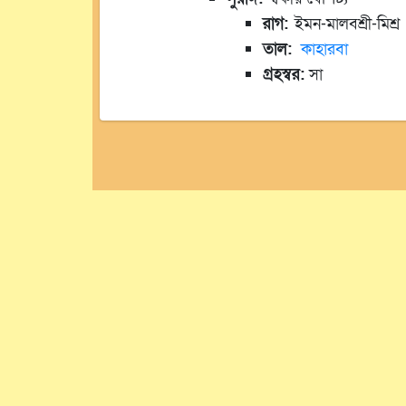
রাগ:
ইমন-মালবশ্রী-মিশ্র
তাল:
কাহারবা
গ্রহস্বর:
সা