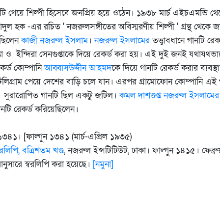
গানটি গেয়ে শিল্পী হিসেবে জনপ্রিয় হয়ে ওঠেন। ১৯৩৮ মার্চ এইচএমভি 
দুল হক -এর রচিত ' নজরুলসঙ্গীতের অবিস্মরণীয় শিল্পী ' গ্রন্থ থেকে জ
র ছিলেন
কাজী নজরুল ইসলাম
।
নজরুল ইসলামের
তত্ত্বাবধানে গানটি র
তা ও ইন্দিরা সেনগুপ্তাকে দিয়ে রেকর্ড করা হয়। এই দুই জনই যথাযথভাব
র্ড কোম্পানি
আব্বাসউদ্দীন আহমদ
কে দিয়ে গানটি রেকর্ড করার ব্যবস্থ
লিগ্রাম পেয়ে দেশের বাড়ি চলে যান। এরপর গ্রামোফোন কোম্পানি এই গ
র
সুরারোপিত গানটি ছিল একটু জটিল।
কমল দাশগুপ্ত
নজরুল ইসলামে
নটি রেকর্ড করিয়েছিলেন।
 ১৩৪১। [ফাল্গুন ১৩৪১ (মার্চ-এপ্রিল ১৯৩৫)
রলিপি, বত্রিশতম খণ্ড
, নজরুল ইন্সটিটিউট, ঢাকা। ফাল্গুন ১৪১৫। ফেব্রু
রানুসারে স্বরলিপি করা হয়েছে।
[নমুনা]