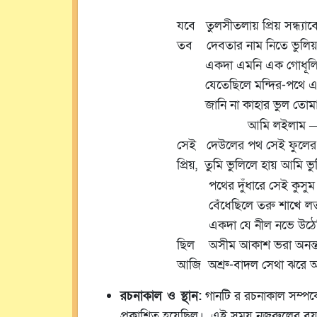
যবে তুলসীতলায় প্রিয় সন্ধ্যাবে
তব দেবতার নাম নিতে ভুলিয়া 
একদা এমনি এক গোধূলি 
যেতেছিলে মন্দির-পথে এ
জানি না কাহার ভুল তোমা
আমি লইলাম
সেই দেউলের পথ সেই ফুলে
প্রিয়, তুমি ভুলিলে হায় আমি ভ
পথের দুঁধারে সেই কুসুম
বেঁধেছিলে তরু শাখে লতা
একদা যে নীল নভে উঠেছি
ছিল অসীম আকাশ ভরা অনন্ত
আজি অশ্রু-বাদল সেথা ঝরে অ
রচনাকাল ও স্থান:
গানটি র রচনাকাল সম্পর্কে
প্রকাশিত হয়েছিল। এই সময় নজরুলের ব