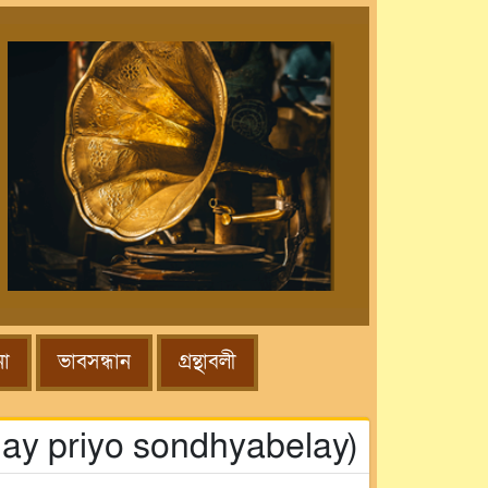
না
ভাবসন্ধান
গ্রন্থাবলী
sitolay priyo sondhyabelay)