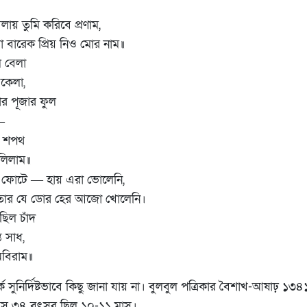
লায় তুমি করিবে প্রণাম,
বারেক প্রিয় নিও মোর নাম॥
বেলা
কেলা,
র পূজার ফুল
—
র শপথ
ুলিলাম॥
 ফোটে
হায় এরা ভোলেনি,
—
র যে ডোর হের আজো খোলেনি।
ল চাঁদ
 সাধ,
বিরাম॥
 সুনির্দিষ্টভাবে কিছু জানা যায় না। বুলবুল পত্রিকার বৈশাখ-আষাঢ় ১৩৪১ (
য়স ৩৪ বৎসর ছিল ১০-১১ মাস।