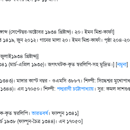
ব্দ (সেপ্টেম্বর-অক্টোবর ১৯৩৪ খ্রিষ্টাব্দ)। ২০। ইমন মিশ্র-কার্ফা]
ষ্ঠ ১৪১৯, জুন ২০১২। গানের মালা ২০। ইমন মিশ্র-কার্ফা। পৃষ্ঠা ২০৪-২
াই১৯৩৪ খ্রিষ্টাব্দ)]
৩৪১ (মার্চ-এপ্রিল ১৯৩৫)। জগৎঘটক-কৃত স্বরলিপি-সহ মুদ্রিত।] [
নমুনা
]
৩৪৩)। মাদার কাস্ট নম্বর - ওএমসি ৩৮৮৭। শিল্পী: সিদ্ধেশ্বর মুখোপাধ
্র ১৩৪৪)। এন ১৭০৫০। শিল্পী:
পদ্মরাণী চট্টোপাধ্যায়
।
সুর: কমল দাশগুপ্
-কৃত স্বরলিপি।
ভারতবর্ষ
। ফাল্গুন ১৩৪১]
্চ ১৯৩৮ (ফাল্গুন-চৈত্র ১৩৪৪)। এন ১৭০৫০]