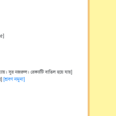
০৫]
্যায়। সুর নজরুল। রেকর্ডটি বাতিল হয়ে যায়]
[শ্রবণ নমুনা]
ত]