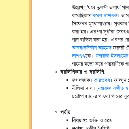
উল্লেখ্য, 'যবে তুলসী তলায়' 
করেছিলেন
কমল দাশগুপ্ত
। আসা
সিদ্ধেশ্বর মুখোপাধ্যায়। সুরকা
করা হয়। এরপর সুধীরা সেনগুপ্
গান বাতিল করা হয়। এরপর রেক
আব্বাসউদ্দীন আহমদ
জরুরী টে
দাশগুপ্ত
কে।
নজরুল ইসলামে
গানের মতো করে পদ্মরাণীকে গা
স্বরলিপিকার ও স্বরলিপি
:
জগৎঘটক।
ভারতবর্ষ
। ফাল্গুন
নীলিমা দাস। [
নজরুল সঙ্গীত স্ব
চট্টোপাধ্যায়-র গাওয়া গানের সু
পর্যায়
বিষয়াঙ্গ:
ভক্তি ও প্রেম
সুরাঙ্গ:
স্বকীয় বৈশিষ্ট্য