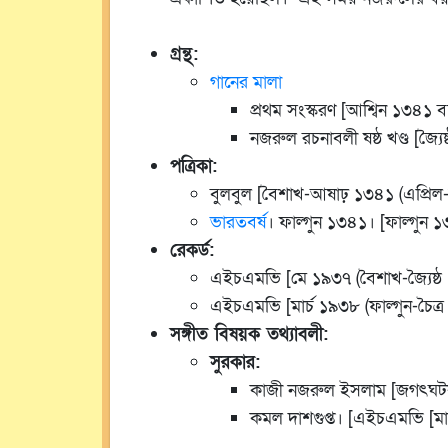
গ্রন্থ:
গানের মালা
প্রথম সংস্করণ [আশ্বিন ১৩৪১ বঙ্গা
নজরুল রচনাবলী ষষ্ঠ খণ্ড [জ্যৈ
পত্রিকা:
বুলবুল [বৈশাখ-আষাঢ় ১৩৪১ (এপ্রিল-জুল
ভারতবর্ষ
। ফাল্গুন ১৩৪১। [ফাল্গুন ১
রেকর্ড:
এইচএমভি [মে ১৯৩৭ (বৈশাখ-জ্যৈষ্ঠ ১
এইচএমভি [মার্চ ১৯৩৮ (ফাল্গুন-চৈত
সঙ্গীত বিষয়ক তথ্যাবলী:
সুরকার:
কাজী নজরুল ইসলাম [জগৎঘটক
কমল দাশগুপ্ত। [এইচএমভি [মার