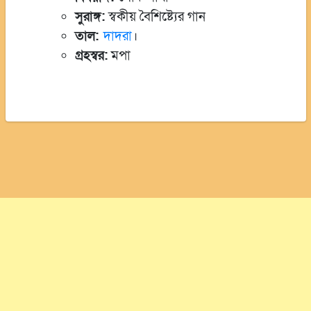
সুরাঙ্গ:
স্বকীয় বৈশিষ্ট্যের গান
তাল:
দাদরা
।
গ্রহস্বর:
মপা
© সর্বস্বত্ব সংরক্ষিত। এই ওয়েবসাইটের কোনো লেখা, ছবি,
অডিও, ভিডিও অনুমতি ছাড়া ব্যবহার বেআইনি।