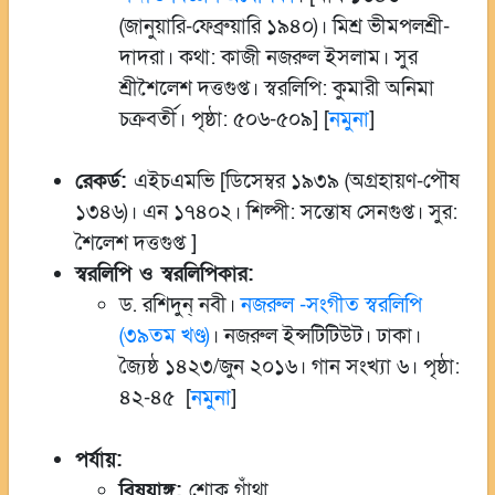
(জানুয়ারি-ফেব্রুয়ারি ১৯৪০)। মিশ্র ভীমপলশ্রী-
দাদরা। কথা: কাজী নজরুল ইসলাম। সুর
শ্রীশৈলেশ দত্তগুপ্ত। স্বরলিপি: কুমারী অনিমা
চক্রবর্তী। পৃষ্ঠা: ৫০৬-৫০৯] [
নমুনা
]
রেকর্ড:
এইচএমভি [ডিসেম্বর ১৯৩৯ (অগ্রহায়ণ-পৌষ
১৩৪৬)। এন ১৭৪০২। শিল্পী: সন্তোষ সেনগুপ্ত। সুর:
শৈলেশ দত্তগুপ্ত ]
স্বরলিপি ও স্বরলিপিকার:
ড. রশিদুন্ নবী।
নজরুল -সংগীত স্বরলিপি
(৩৯তম খণ্ড)
। নজরুল ইন্সটিটিউট। ঢাকা।
জ্যৈষ্ঠ ১৪২৩/জুন ২০১৬। গান সংখ্যা ৬। পৃষ্ঠা:
৪২-৪৫ [
নমুনা
]
পর্যায়:
বিষয়াঙ্গ:
শোক গাঁথা