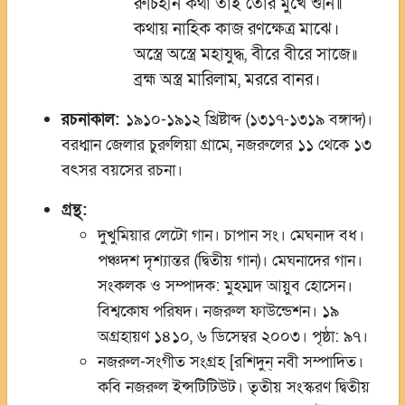
রুচিহীন কথা তাই তোর মুখে শুনি॥
কথায় নাহিক কাজ রণক্ষেত্র মাঝে।
অস্ত্রে অস্ত্রে মহাযুদ্ধ, বীরে বীরে সাজে॥
ব্রহ্ম অস্ত্র মারিলাম, মররে বানর।
রচনাকাল:
১৯১০-১৯১২ খ্রিষ্টাব্দ (১৩১৭-১৩১৯ বঙ্গাব্দ)।
বরধ্মান জেলার চুরুলিয়া গ্রামে, নজরুলের ১১ থেকে ১৩
বৎসর বয়সের রচনা।
গ্রন্থ:
দুখুমিয়ার লেটো গান। চাপান সং। মেঘনাদ বধ।
পঞ্চদশ দৃশ্যান্তর (দ্বিতীয় গান)। মেঘনাদের গান।
সংকলক ও সম্পাদক: মুহম্মদ আয়ুব হোসেন।
বিশ্বকোষ পরিষদ। নজরুল ফাউন্ডেশন। ১৯
অগ্রহায়ণ ১৪১০, ৬ ডিসেম্বর ২০০৩। পৃষ্ঠা: ৯৭।
নজরুল-সংগীত সংগ্রহ [রশিদুন্‌ নবী সম্পাদিত।
কবি নজরুল ইন্সটিটিউট। তৃতীয় সংস্করণ দ্বিতীয়