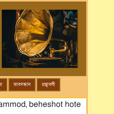
না
ভাবসন্ধান
গ্রন্থাবলী
mohammod, beheshot hote