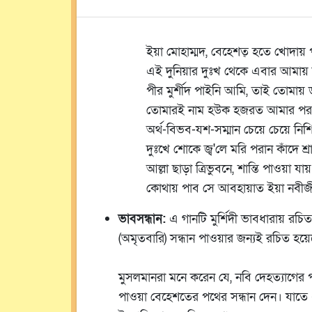
ইয়া মোহাম্মদ, বেহেশত্‌ হতে খোদা
এই দুনিয়ার দুঃখ থেকে এবার আমায়
পীর মুর্শীদ পাইনি আমি, তাই তোমায় 
তোমারই নাম হউক হজরত আমার পরপ
অর্থ-বিভব-যশ-সম্মান চেয়ে চেয়ে নিশ
দুঃখে শোকে জ্ব'লে মরি পরান কাঁদে শ্রা
আল্লা ছাড়া ত্রিভুবনে, শান্তি পাওয়া যা
কোথায় পাব সে আবহায়াত ইয়া নবীজী
ভাবসন্ধান:
এ গানটি মুর্শিদী ভাবধারায় রচি
(অমৃতবারি) সন্ধান পাওয়ার জন্যই রচিত হয়
মুসলমানরা মনে করেন যে, নবি দেহত্যাগের প
পাওয়া বেহেশতের পথের সন্ধান দেন। যাতে এ