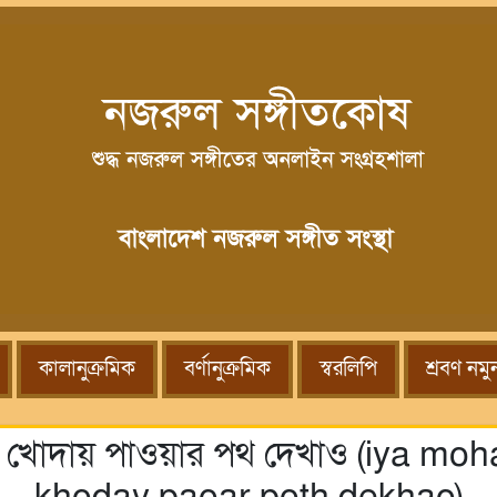
কালানুক্রমিক
বর্ণানুক্রমিক
স্বরলিপি
শ্রবণ নমু
 হতে খোদায় পাওয়ার পথ দেখাও (iya 