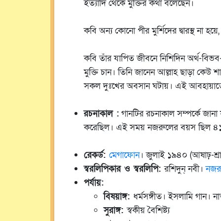
ইত্যাদি থেকে মুক্তির কথা বলেছেন।
কবি অন্য কোনো পীর মুর্শিদের দ্বারস্থ না হ
কবি তাঁর যাপিত জীবনে নিশিদিন অর্থ-বিভব-
মুক্তি চান। তিনি জানেন আল্লাহ ছাড়া কেউ শ
সকল দুঃখের অবসান ঘটায়। এই আবহায়াতের রা
রচনাকাল :
গানটির রচনাকাল সম্পর্কে জানা য
করেছিল। এই সময় নজরুলের বয়স ছিল ৪১
রেকর্ড:
মেগাফোন
। জুলাই ১৯৪০ (আষাঢ়-শ্
স্বরলিপিকার ও স্বরলিপি:
রশিদুন্‌ নবী।
নজরু
পর্যায়:
বিষয়াঙ্গ:
ধর্মসঙ্গীত। ইসলামি গান। ন
সুরাঙ্গ:
স্বকীয় বৈশিষ্ট্য