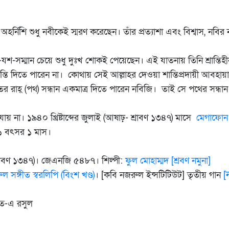
য়ে, অহর্নিশি শুধু নবীকেই স্মরণ করেছেন। তাঁর প্রত্যাশা এবং বিশ্বাস, 
যশ-সম্মান চেয়ে শুধু দুঃখ শোকই পেয়েছেন। এই যাতনায় তিনি শ্রান্তিহী
ান্তি দিতে পারেন না। কোথায় সেই আল্লাহর দেওয়া শান্তিপ্রদায়ী আবহায়া
হ্ (পথ) সন্ধান একমাত্র দিতে পারেন নবিজি। তাই সে পথের সন্ধান প
ায় না। ১৯৪০ খ্রিষ্টাব্দের জুলাই (আষাঢ়- শ্রাবণ ১৩৪৭) মাসে
মেগাফো
 বৎসর ১ মাস।
রাবণ ১৩৪৭)। জেএনজি ৫৪৮৭। শিল্পী:
ফুল মোহাম্মদ
[শ্রবণ নমুনা]
[
ল সঙ্গীত স্বরলিপি (বিংশ খণ্ড)
। [কবি নজরুল ইন্সটিটিউট] তৃতীয় গান
াত-এ রসুল