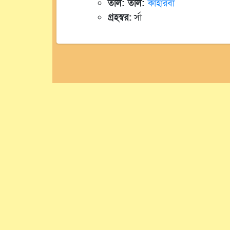
তাল: তাল:
কাহারবা
গ্রহস্বর:
র্সা