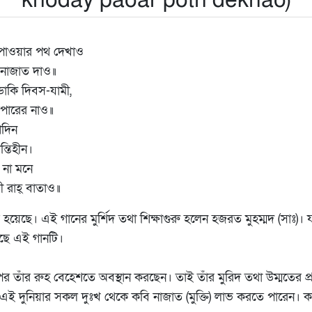
khoday paoar poth dekhao)
য় পাওয়ার পথ দেখাও
 নাজাত দাও॥
ডাকি দিবস-যামী,
ারের নাও॥
িদিন
ন্তিহীন।
য় না মনে
 রাহ্ বাতাও॥
ত হয়েছে। এই গানের মুর্শিদ তথা শিক্ষাগুরু হলেন হজরত মুহম্মদ (সা
েছে এই গানটি।
র তাঁর রুহ বেহেশতে অবস্থান করছেন। তাই তাঁর মুরিদ তথা উম্মতের প
ই দুনিয়ার সকল দুঃখ থেকে কবি নাজাত (মুক্তি) লাভ করতে পারেন। কবি 