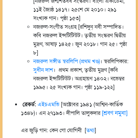
[নজরুল জন্মশতবর্ষ সংস্করণ। বাংলা একাডেমী,
১১ই জ্যৈষ্ঠ ১৪১৭। ২৫শে মে ২০১০। ২৯১
সংখ্যক গান। পৃষ্ঠা ১৫৩]
নজরুল-সংগীত সংগ্রহ [রশিদুন্‌ নবী সম্পাদিত।
কবি নজরুল ইন্সটিটিউট। তৃতীয় সংস্করণ দ্বিতীয়
মুদ্রণ, আষাঢ় ১৪২৫। জুন ২০১৮। গান ২৫। পৃষ্ঠা
৮]
নজরুল সঙ্গীত স্বরলিপি (প্রথম খণ্ড)
। স্বরলিপিকার:
সুধীন দাশ
। প্রথম প্রকাশ, তৃতীয় মুদ্রণ [কবি
নজরুল ইন্সটিটিউট। অগ্রহায়ণ ১৪০২। নভেম্বর
১৯৯৫। ২৫ সংখ্যক গান। পৃষ্ঠা ১১৯-১২২]
রেকর্ড:
এইচএমভি
[অক্টোবর ১৯৪১ (আশ্বিন-কার্তিক
[শ্রবণ নমুনা]
১৩৪৮)। এন ২৭১৯৩। দীপালি তালুকদার
এর জুড়ি গান: কেন গো যোগিনী [
তথ্য
]