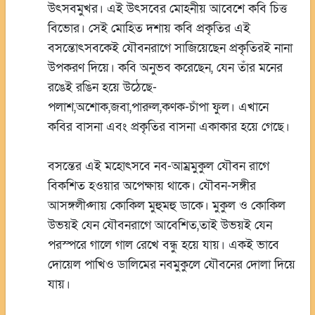
উৎসবমুখর। এই উৎসবের মোহনীয় আবেশে কবি চিত্ত
বিভোর। সেই মোহিত দশায় কবি প্রকৃতির এই
বসন্তোৎসবকেই যৌবনরাগে সাজিয়েছেন প্রকৃতিরই নানা
উপকরণ দিয়ে। কবি অনুভব করেছেন, যেন তাঁর মনের
রঙেই রঙিন হয়ে উঠেছে-
পলাশ,অশোক,জবা,পারুল,কণক-চাঁপা ফুল। এখানে
কবির বাসনা এবং প্রকৃতির বাসনা একাকার হয়ে গেছে।
বসন্তের এই মহোৎসবে নব-আম্রমুকুল যৌবন রাগে
বিকশিত হওয়ার অপেক্ষায় থাকে। যৌবন-সঙ্গীর
আসঙ্গলীপ্সায় কোকিল মুহুমহু ডাকে। মুকুল ও কোকিল
উভয়ই যেন যৌবনরাগে আবেশিত,তাই উভয়ই যেন
পরস্পরে গালে গাল রেখে বন্ধু হয়ে যায়। একই ভাবে
দোয়েল পাখিও ডালিমের নবমুকুলে যৌবনের দোলা দিয়ে
যায়।