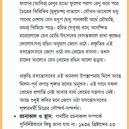
ফাগের (আবির) রেণুর মতো ফুলের পরাগ রেণু ঝরে পরে
চৈত্রের ঝিরিঝির (মৃদুমন্দ) বাতাসে। যৌবন-আবেশে মধু
পানের নেশায় যেন মধুপ (মধু পানকারী অর্থে মৌমাছি,
ভ্রমর) ঝিমিয়ে পড়ে। হরিত (সবুজ) বনে, আনন্দিত
মনোলোকে যেন হোরি-উৎসবের (বসন্তকালে রাধা-কৃষ্ণের
দোলোৎসব) রঙিন অনুরাগ জেগে ওঠে। প্রকৃতির এই
বসন্তোৎসবে জেগে ওঠে নব-প্রেমের বাসনা। তখন
চাঁদের আলোও যেন প্রেমের রঙিন আলো ছড়ায়।
প্রকৃতি বসন্তোসবের এই অনবদ্য উপস্থাপনায় মিশে আছে
মিলন-পূর্ব প্রগাঢ় শৃঙ্গার রসের অনুভব। এই গানে সফল
প্রেমের প্রশান্তি নেই আবার ব্যর্থ প্রেমের যন্ত্রণাও নেই।
আছে শুধুই কবির মনে জেগে ওঠা বসন্তোৎসবের
শৃঙ্গারধর্মী চিত্রের সৌন্দর্য-সন্দর্শন।
রচনাকাল ও স্থান:
গানটির রচনাকাল সম্পর্কে
সুনির্দিষ্টভাবে কিছু জানা যায় না। ১৯৩৪ খ্রিষ্টাব্দের ২৩