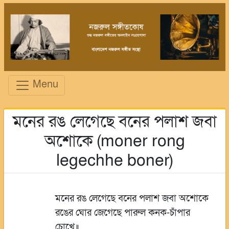
Menu
মনের রঙ লেগেছে বনের পলাশ জবা
অশোকে (moner rong
legechhe boner)
মনের রঙ লেগেছে বনের পলাশ জবা অশোকে
রঙের ঘোর জেগেছে পারুল কনক-চাঁপার
চোখে॥