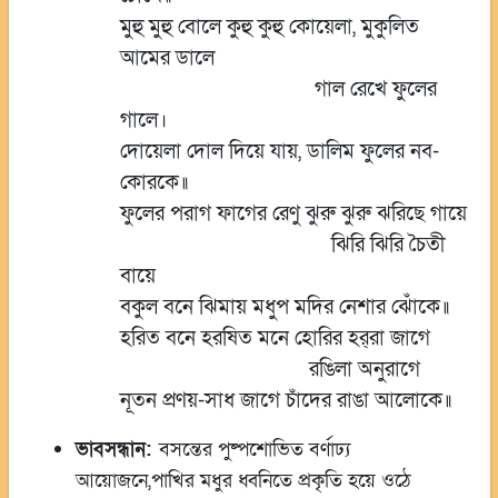
মুহু মুহু বোলে কুহু কুহু কোয়েলা, মুকুলিত
আমের ডালে
গাল রেখে ফুলের
গালে।
দোয়েলা দোল দিয়ে যায়, ডালিম ফুলের নব-
কোরকে॥
ফুলের পরাগ ফাগের রেণু ঝুরু ঝুরু ঝরিছে গায়ে
ঝিরি ঝিরি চৈতী
বায়ে
বকুল বনে ঝিমায় মধুপ মদির নেশার ঝোঁকে॥
হরিত বনে হরষিত মনে হোরির হর্‌রা জাগে
রঙিলা অনুরাগে
নূতন প্রণয়-সাধ জাগে চাঁদের রাঙা আলোকে॥
ভাবসন্ধান:
বসন্তের পুষ্পশোভিত বর্ণাঢ্য
আয়োজনে,পাখির মধুর ধ্বনিতে প্রকৃতি হয়ে ওঠে