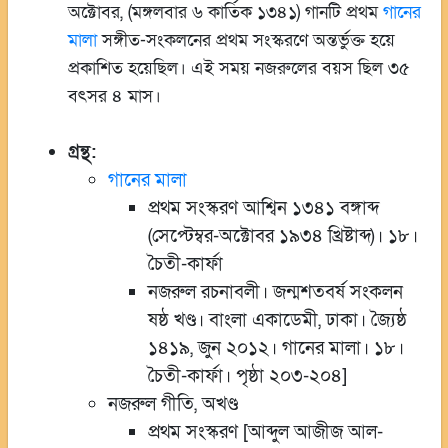
অক্টোবর, (মঙ্গলবার ৬ কার্তিক ১৩৪১) গানটি প্রথম
গানের
মালা
সঙ্গীত-সংকলনের প্রথম সংস্করণে অন্তর্ভুক্ত হয়ে
প্রকাশিত হয়েছিল। এই সময় নজরুলের বয়স ছিল ৩৫
বৎসর ৪ মাস।
গ্রন্থ:
গানের মালা
প্রথম সংস্করণ আশ্বিন ১৩৪১ বঙ্গাব্দ
(সেপ্টেম্বর-অক্টোবর ১৯৩৪ খ্রিষ্টাব্দ)। ১৮।
চৈতী-কার্ফা
নজরুল রচনাবলী। জন্মশতবর্ষ সংকলন
ষষ্ঠ খণ্ড। বাংলা একাডেমী, ঢাকা। জ্যৈষ্ঠ
১৪১৯, জুন ২০১২। গানের মালা। ১৮।
চৈতী-কার্ফা। পৃষ্ঠা ২০৩-২০৪]
নজরুল গীতি, অখণ্ড
প্রথম সংস্করণ [আব্দুল আজীজ আল-