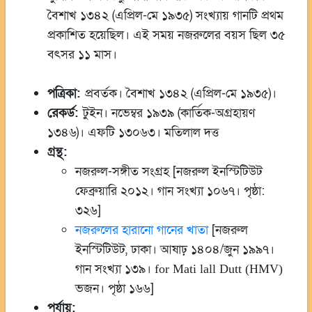
বৈশাখ ১৩৪২ (এপ্রিল-মে ১৯৩৫) সংখ্যায় গানটি প্রথম
প্রকাশিত হয়েছিল। এই সময় নজরুলের বয়স ছিল ৩৫
বৎসর ১১ মাস।
পত্রিকা:
প্রবর্তক। বৈশাখ ১৩৪২ (এপ্রিল-মে ১৯৩৫)।
রেকর্ড:
টুইন। নভেম্বর ১৯৩৯ (কার্তিক-অগ্রহায়ণ
১৩৪৬)। এফটি ১৩০৬৩। মতিলাল দত্ত
গ্রন্থ:
নজরুল-সঙ্গীত সংগ্রহ [নজরুল ইনস্টিটিউট
ফেব্রুয়ারি ২০১২। গান সংখ্যা ১০৬৭। পৃষ্ঠা:
৩২৬]
নজরুলের হারানো গানের খাতা
[নজরুল
ইনস্টিটিউট, ঢাকা। আষাঢ় ১৪০৪/জুন ১৯৯৭।
গান সংখ্যা ১৩৯।
for Mati lall Dutt (HMV)
ভজন। পৃষ্ঠা ১৬৬]
পর্যায়: