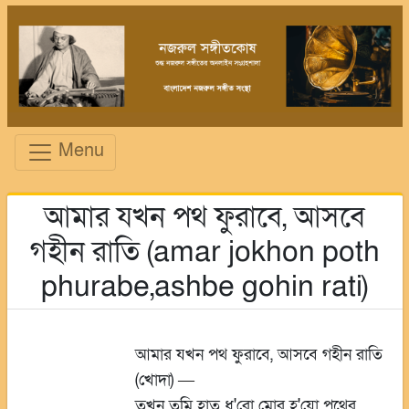
Menu
আমার যখন পথ ফুরাবে, আসবে
গহীন রাতি (amar jokhon poth
phurabe,ashbe gohin rati)
আমার যখন পথ ফুরাবে, আসবে গহীন রাতি
(খোদা)
—
তখন তুমি হাত ধ'রো মোর হ'য়ো পথের