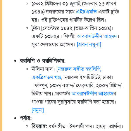
১৯৪২ খ্রিষ্টাব্দের ৩১ জুলাই (শুক্রবার ১৫ শ্রাবণ
১৩৪৯) নজরুলের সাথে
এইচএমভি
একটি চুক্তি
হয়। ওই চুক্তিপত্রের গানটির উল্লেখ ছিল।
টুইন [সেপ্টেম্বর ১৯৪২ (ভাদ্র-আশ্বিন ১৩৪৯)।
এফটি ১৩৮২৪। শিল্পী:
আব্বাসউদ্দীন আহমদ
।
[শ্রবন নমুনা]
সুর: দেলওয়ার হোসেন।
স্বরলিপি ও স্বরলিপিকার:
নীলিমা দাস। [
নজরুল সঙ্গীত স্বরলিপি,
একত্রিশতম খণ্ড
, নজরুল ইন্সটিটিউট, ঢাকা।
ফাল্গুন, ১৩৯৭ বঙ্গাব্দ/ ফেব্রুয়ারি, ২০০৭ খ্রিষ্টাব্দ]
দ্বিতীয় গান। রেকর্ডের
আব্বাসউদ্দীন আহমদ
ের
গাওয়া গানের সুরানুসারে স্বরলিপি করা হয়েছে।
[নমুনা]
পর্যায়:
বিষয়াঙ্গ:
ধর্মসঙ্গীত। ইসলামী গান। হামদ্। প্রার্থনা।