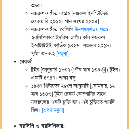
৩৯৫।
নজরুল-সঙ্গীত সংগ্রহ [নজরুল ইনস্টিটিউট
ফেব্রুয়ারি ২০১২। গান সংখ্যা ২২০৪]
নজরুল-সঙ্গীত স্বরলিপি
ঊনপঞ্চাশতম খণ্ডে
।
স্বরলিপিকার: ইদ্‌রিস আলী। কবি নজরুল
ইন্সটিটিউট, কার্তিক ১৪২৬। নভেম্বর ২০১৯।
পৃষ্ঠা: ৩৯-৪২ [
নমুনা
]
রেকর্ড:
টুইন [জানুয়ারি ১৯৩৭ (পৌষ-মাঘ ১৩৪৩)]। টুইন।
এফটি ৪৭৪৭। শান্তা বসু
১৯৩৭ খ্রিষ্টাব্দের ২৫শে জানুয়ারি [সোমবার, ১২
মাঘ ১৩৪৩] টুইন রেকর্ড কোম্পানির সাথে
নজরুলের একটি চুক্তি হয়। এই চুক্তিতে গানটি
ছিল।
[শ্রবণ নমুনা]
স্বরলিপি ও স্বরলিপিকার: