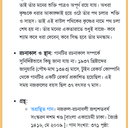
তাই তাঁর মনের ভক্তি পাত্রও অপূর্ণ রয়ে যায়। অধরা
কৃষ্ণকে ধরার আকাঙ্ক্ষাই হয়ে ওঠে তাঁর পথ চলার শক্তি
ও সাহস। তাই এই বাউল পথিকের কৃষ্ণের নামে পথ চলা
শেষ হয় না। তাঁর মনের একতারাতে শুধুই বাজে- কবে
শ্যাম কবে ধরা দেবেন, কবে সিদ্ধ হবে তাঁর মনস্কাম।
রচনাকাল ও স্থান:
গানটির রচনাকাল সম্পর্কে
সুনির্দিষ্টভাবে কিছু জানা যায় না। ১৯৩৭ খ্রিষ্টাব্দের
জানুয়ারি (পৌষ-মাঘ ১৩৪৩) মাসে, টুইন রেকর্ড কোম্পানি
থেকে গানটির একটি রেকর্ড প্রকাশিত হয়েছিল। এই
সময় নজরুলের বয়স ছিল ৩৭ বৎসর ৭ মাস।
গ্রন্থ:
অগ্রন্থিত গান
। নজরুল-রচনাবলী জন্মশতবর্ষ
সংস্করণ দশম খণ্ড [বাংলা একাডেমী ঢাকা। জ্যৈষ্ঠ
১৪১৬, মে ২০০৯ ]। গান সংখ্যা: ৩৭১ পৃষ্ঠা: