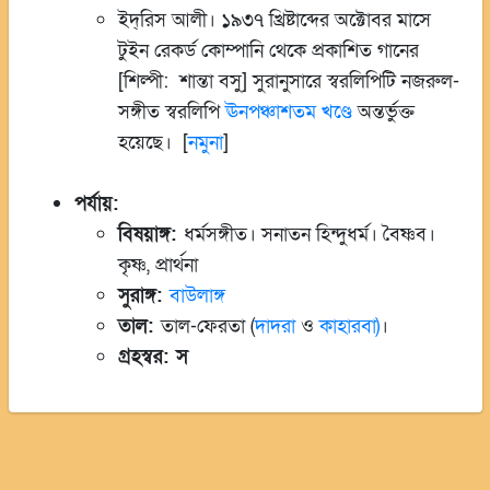
ইদ্‌রিস আলী। ১৯৩৭ খ্রিষ্টাব্দের অক্টোবর মাসে
টুইন রেকর্ড কোম্পানি থেকে প্রকাশিত গানের
[শিল্পী: শান্তা বসু] সুরানুসারে স্বরলিপিটি নজরুল-
সঙ্গীত স্বরলিপি
ঊনপঞ্চাশতম খণ্ডে
অন্তর্ভুক্ত
হয়েছে। [
নমুনা
]
পর্যায়:
বিষয়াঙ্গ:
ধর্মসঙ্গীত। সনাতন হিন্দুধর্ম। বৈষ্ণব।
কৃষ্ণ, প্রার্থনা
সুরাঙ্গ:
বাউলাঙ্গ
তাল:
তাল-ফেরতা (
দাদরা
ও
কাহারবা)
।
গ্রহস্বর: স