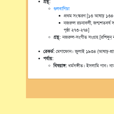
গ্রন্থ:
গুলবাগিচা
প্রথম সংস্করণ [১৩ আষাঢ় ১৩৪০,
নজরুল রচনাবলী, জন্মশতবর্ষ সং
পৃষ্ঠা ২৭৩-২৭৪]
গ্রন্থ:
নজরুল-সংগীত সংগ্রহ [রশিদুন্‌
রেকর্ড:
মেগাফোন। জুলাই ১৯৩৪ (আষাঢ়-শ্র
পর্যায়:
বিষয়াঙ্গ:
ধর্মসঙ্গীত। ইসলামি গান। ন