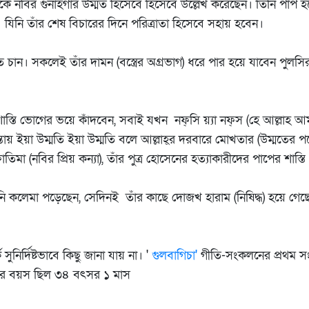
িজেকে নবির গুনাহগার উম্মত হিসেবে হিসেবে উল্লেখ করেছেন। তিনি পাপ
 যিনি তাঁর শেষ বিচারের দিনে পরিত্রাতা হিসেবে সহায় হবেন।
ান। সকলেই তাঁর দামন (বস্ত্রের অগ্রভাগ) ধরে পার হয়ে যাবেন পুলসি
্তি ভোগের ভয়ে কাঁদবেন, সবাই যখন নফ্‌সি য়্যা নফ্‌স (হে আল্লাহ 
িন্তায় ইয়া উম্মতি ইয়া উম্মতি বলে আল্লাহ্‌র দরবারে মোখতার (উম্মতে
িমা (নবির প্রিয় কন্যা), তাঁর পুত্র হোসেনের হত্যাকারীদের পাপের শাস্
নি কলেমা পড়েছেন, সেদিনই তাঁর কাছে দোজখ হারাম (নিষিদ্ধ) হয়ে গে
ুনির্দিষ্টভাবে কিছু জানা যায় না। '
গুলবাগিচা'
গীতি-সংকলনের প্রথম স
ের বয়স ছিল ৩৪ বৎসর ১ মাস