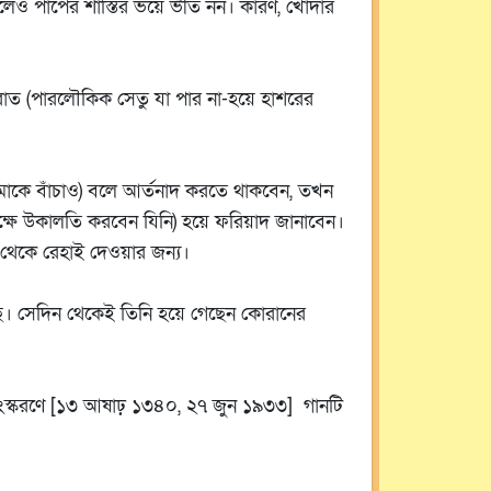
 হলেও পাপের শাস্তির ভয়ে ভীত নন। কারণ, খোদার
রাত (পারলৌকিক সেতু যা পার না-হয়ে হাশরের
আমাকে বাঁচাও) বলে আর্তনাদ করতে থাকবেন, তখন
র পক্ষে উকালতি করবেন যিনি) হয়ে ফরিয়াদ জানাবেন।
তি থেকে রেহাই দেওয়ার জন্য।
ছে। সেদিন থেকেই তিনি হয়ে গেছেন কোরানের
ংস্করণে [১৩ আষাঢ় ১৩৪০, ২৭ জুন ১৯৩৩] গানটি