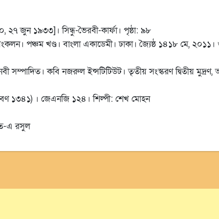
 ২৭ জুন ১৯৩৩]। সিন্ধু-ভৈরবী-কার্ফা। পৃষ্ঠা: ৯৮
কলন। পঞ্চম খণ্ড। বাংলা একাডেমী। ঢাকা। জ্যৈষ্ঠ ১৪১৮ মে, ২০১১। গু
 নবী সম্পাদিত। কবি নজরুল ইন্সটিটিউট। তৃতীয় সংস্করণ দ্বিতীয় মুদ্
াবণ ১৩৪১) । জেএনজি ১২৪। শিল্পী: শেখ মোহন
াত-এ রসুল