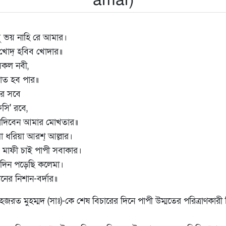
amar)
ু ভয় নাহি রে আমার।
 খোদ্ হবিব খোদার॥
 সকল নবী,
রাত হব পার॥
ে সবে
সি' রবে,
 কাঁদিবেন আমার মোখতার॥
া ধরিয়া আরশ্ আল্লার।
য় মাফী চাই পাপী সবাকার।
-দিন পড়েছি কলেমা।
ের নিশান-বর্দার॥
হজরত মুহম্মদ (সাঃ)-কে শেষ বিচারের দিনে পাপী উম্মতের পরিত্রাণকারী