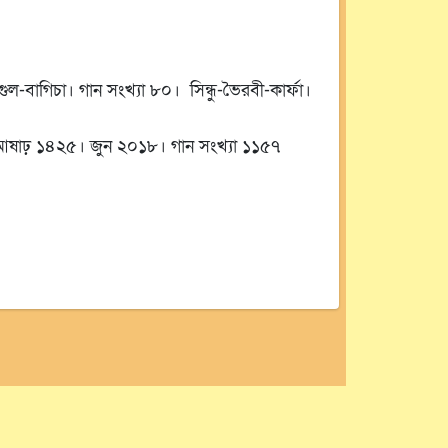
ল-বাগিচা। গান সংখ্যা ৮০। সিন্ধু-ভৈরবী-কার্ফা।
রণ, আষাঢ় ১৪২৫। জুন ২০১৮। গান সংখ্যা ১১৫৭