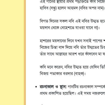
এই গানের স্থায়ীর প্রথম পঙ্‌ক্তিতে কবি ন
হাবিব (বন্ধু) হলেন আহমদ (নবির অপর নাম)।
বিগত দিনের সকল নবি এই নবির উম্মত হতে চ
ময়দান থেকে বেহেশতে যাওয়া যাবে না)।
হাশরের ময়দানের দিনে যখন সবাই পাপের শাস
নিজের চিন্তা বাদ দিয়ে নবি তাঁর উম্মতের চ
তাঁর সাথে আল্লাহর আরশ ধরে কাঁদবেন মা ফাত
কবি মনে করেন, নবির উম্মত হয়ে যেদিন তি
বিজয় পতাকার বরদার (বাহক)।
রচনাকাল ও স্থান:
গানটির রচনাকাল সম্পর্কে স
প্রথম প্রকাশিত হয়েছিল। এই সময় নজরুল