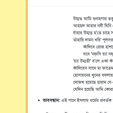
উম্মত আমি গুনাহগার তব
আহম্‌দ আমার নবী যিনি
যাঁহার উম্মত্ হ'তে চাহে
তাঁহারি দামন ধরি' পুলস
কাঁদিবে রোজ হাশর
যবে 'নফ্‌সি য়্যা নফ্‌
'য়্যা উম্মতী' ব'লে একা
কাঁদিবেন সাথে মা ফাতেম
হোসায়নের খুনের বদ্‌লা
দোজখ্ হয়েছে হারাম যে
যেদিন হয়েছি আমি কোরান
ভাবসন্ধান:
এই গানে ইসলাম ধর্মের প্রবর্তক 